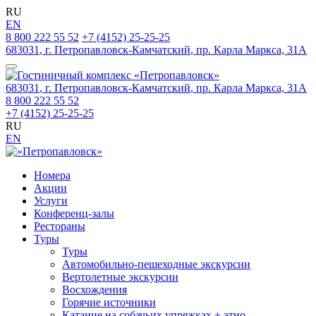
RU
EN
8 800 222 55 52
+7 (4152) 25-25-25
683031
,
г. Петропавловск‑Камчатский
,
пр. Карла Маркса, 31А
683031
,
г. Петропавловск‑Камчатский
,
пр. Карла Маркса, 31А
8 800 222 55 52
+7 (4152) 25-25-25
RU
EN
Номера
Акции
Услуги
Конференц-залы
Рестораны
Туры
Туры
Автомобильно-пешеходные экскурсии
Вертолетные экскурсии
Восхождения
Горячие источники
Катание на собачьих упряжках + этно