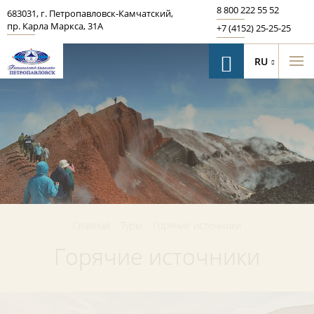
8 800 222 55 52
683031
,
г. Петропавловск‑Камчатский
,
пр. Карла Маркса, 31А
+7 (4152) 25-25-25
RU
Главная
-
Туры
-
Горячие источники
Горячие источники