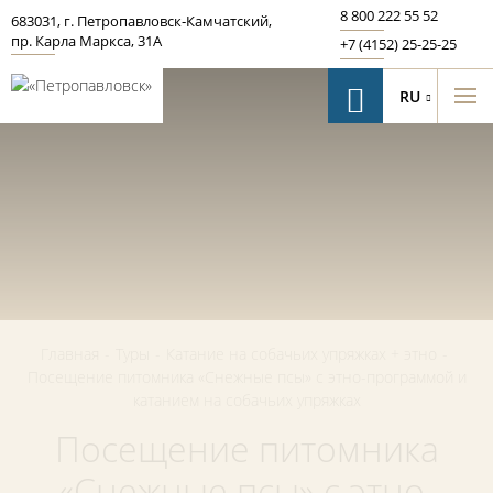
8 800 222 55 52
683031
,
г. Петропавловск‑Камчатский
,
пр. Карла Маркса, 31А
+7 (4152) 25-25-25
RU
Главная
-
Туры
-
Катание на собачьих упряжках + этно
-
Посещение питомника «Снежные псы» с этно-программой и
катанием на собачьих упряжках
Посещение питомника
«Снежные псы» с этно-