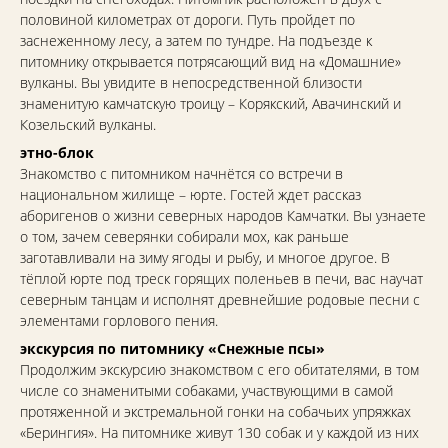
половиной километрах от дороги. Путь пройдет по
заснеженному лесу, а затем по тундре. На подъезде к
питомнику открывается потрясающий вид на «Домашние»
вулканы. Вы увидите в непосредственной близости
знаменитую камчатскую троицу – Корякский, Авачинский и
Козельский вулканы.
этно-блок
Знакомство с питомником начнётся со встречи в
национальном жилище – юрте. Гостей ждет рассказ
аборигенов о жизни северных народов Камчатки. Вы узнаете
о том, зачем северянки собирали мох, как раньше
заготавливали на зиму ягоды и рыбу, и многое другое. В
тёплой юрте под треск горящих поленьев в печи, вас научат
северным танцам и исполнят древнейшие родовые песни с
элементами горлового пения.
экскурсия по питомнику «Снежные псы»
Продолжим экскурсию знакомством с его обитателями, в том
числе со знаменитыми собаками, участвующими в самой
протяженной и экстремальной гонки на собачьих упряжках
«Берингия». На питомнике живут 130 собак и у каждой из них