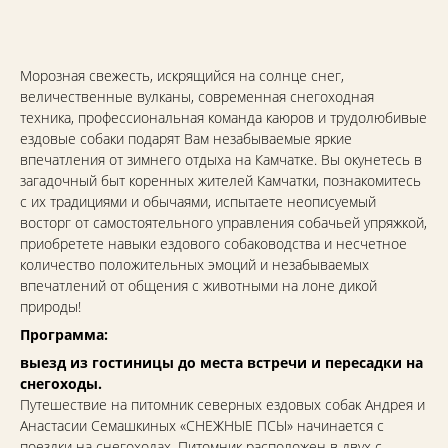
Морозная свежесть, искрящийся на солнце снег,
величественные вулканы, современная снегоходная
техника, профессиональная команда каюров и трудолюбивые
ездовые собаки подарят Вам незабываемые яркие
впечатления от зимнего отдыха на Камчатке. Вы окунетесь в
загадочный быт коренных жителей Камчатки, познакомитесь
с их традициями и обычаями, испытаете неописуемый
восторг от самостоятельного управления собачьей упряжкой,
приобретете навыки ездового собаководства и несчетное
количество положительных эмоций и незабываемых
впечатлений от общения с животными на лоне дикой
природы!
Программа:
выезд из гостиницы до места встречи и пересадки на
снегоходы.
Путешествие на питомник северных ездовых собак Андрея и
Анастасии Семашкиных «СНЕЖНЫЕ ПСЫ» начинается с
поездки на снегоходах. Питомник расположен в двух с