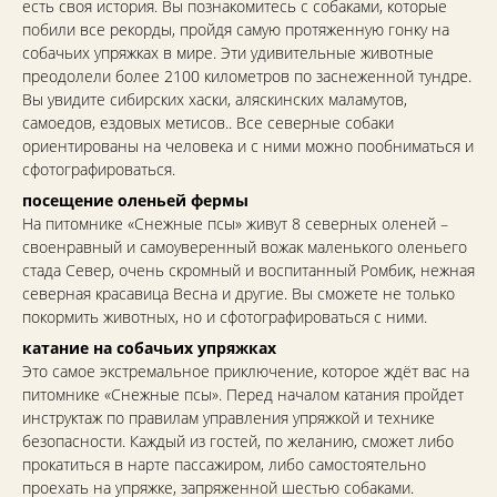
есть своя история. Вы познакомитесь с собаками, которые
побили все рекорды, пройдя самую протяженную гонку на
собачьих упряжках в мире. Эти удивительные животные
преодолели более 2100 километров по заснеженной тундре.
Вы увидите сибирских хаски, аляскинских маламутов,
самоедов, ездовых метисов.. Все северные собаки
ориентированы на человека и с ними можно пообниматься и
сфотографироваться.
посещение оленьей фермы
На питомнике «Снежные псы» живут 8 северных оленей –
своенравный и самоуверенный вожак маленького оленьего
стада Север, очень скромный и воспитанный Ромбик, нежная
северная красавица Весна и другие. Вы сможете не только
покормить животных, но и сфотографироваться с ними.
катание на собачьих упряжках
Это самое экстремальное приключение, которое ждёт вас на
питомнике «Снежные псы». Перед началом катания пройдет
инструктаж по правилам управления упряжкой и технике
безопасности. Каждый из гостей, по желанию, сможет либо
прокатиться в нарте пассажиром, либо самостоятельно
проехать на упряжке, запряженной шестью собаками.